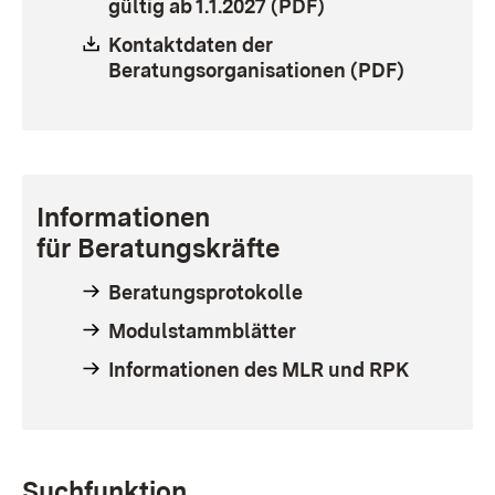
gültig ab 1.1.2027 (PDF)
(Öffnet in neuem 
Download:
Kontaktdaten der
Beratungsorganisationen (PDF)
(Öffnet i
Informationen
für
Beratungskräfte
Beratungsprotokolle
Modulstammblätter
Informationen des MLR und RPK
Suchfunktion