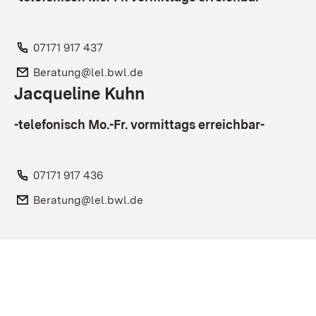
Telefon:
07171 917 437
E-Mail:
Beratung@lel.bwl.de
Jacqueline Kuhn
-telefonisch Mo.-Fr. vormittags erreichbar-
Telefon:
07171 917 436
E-Mail:
Beratung@lel.bwl.de