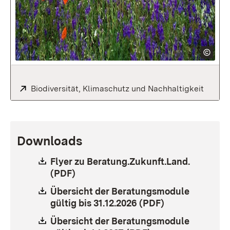
Extern:
Biodiversität, Klimaschutz und Nachhaltigkeit
Downloads
Download:
Flyer zu Beratung.Zukunft.Land.
(PDF)
Download:
Übersicht der Beratungsmodule
gültig bis 31.12.2026 (PDF)
(Öffnet in neu
Download:
Übersicht der Beratungsmodule