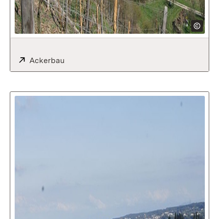
Extern:
Ackerbau